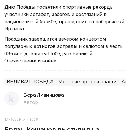
Дню Победы посвятили спортивные рекорды
участники эстафет, забегов и состязаний в
национальной борьбе, прошедших на набережной
Иртыша.
Праздник завершится вечером концертом
популярных артистов эстрады и салютом в честь
68-ой годовщины Победы в Великой
Отечественной войне.
ВЕЛИКАЯ ПОБЕДА
Местные органы власти
Ак
Вера Ливинцова
Автор
17:45, 22 Июня 2026
Ерлан Кошанов выступил на