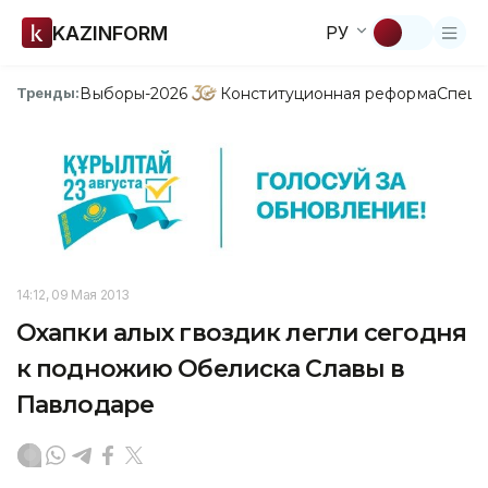
KAZINFORM
РУ
Выборы-2026
Конституционная реформа
Спецп
Тренды:
14:12, 09 Мая 2013
Охапки алых гвоздик легли сегодня
к подножию Обелиска Славы в
Павлодаре