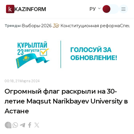
KAZINFORM
РУ
Выборы-2026
Конституционная реформа
Спецп
Тренды:
00:18, 21 Марта 2024
Огромный флаг раскрыли на 30-
летие Maqsut Narikbayev University в
Астане