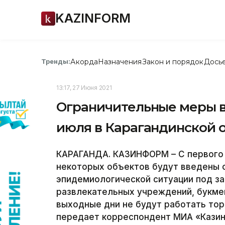
KAZINFORM
Акорда
Назначения
Закон и порядок
Дось
Тренды:
13:17, 27 Июня 2021
Ограничительные меры в 
июля в Карагандинской 
КАРАГАНДА. КАЗИНФОРМ – С первого 
некоторых объектов будут введены о
эпидемиологической ситуации под з
развлекательных учреждений, букмек
выходные дни не будут работать тор
передает корреспондент МИА «Кази