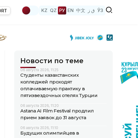
KZ
QZ
РУ
EN
中文
ق ز
ЎЗ
ORT
Новости по теме
06 августа 2026, 11:25
Студенты казахстанских
колледжей проходят
оплачиваемую практику в
пятизвездочных отелях Турции
06 августа 2026, 11:20
Astana AI Film Festival продлил
прием заявок до 31 августа
06 августа 2026, 11:10
Будущих олимпийцев в