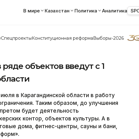
В мире
Казахстан
Политика
Аналитика
SP
е
Спецпроекты
Конституционная реформа
Выборы-2026
ряде объектов введут с 1
области
июля в Карагандинской области в работу
граничения. Таким образом, до улучшения
апретом будет деятельность
ерских контор, объектов культуры. А в
говые дома, фитнес-центры, сауны и бани,
нформ».