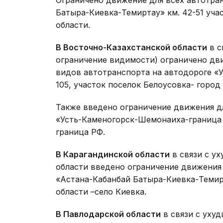
Ограничено движение для всех автотра
Батыра-Киевка-Темиртау» км. 42-51 уча
области.
В Восточно-Казахстанской области
в с
ограничение видимости) ограничено дви
видов автотранспорта на автодороге «У
105, участок поселок Белоусовка- город
Также введено ограничение движения д
«Усть-Каменогорск-Шемонаиха-граница Р
граница РФ.
В Карагандинской области
в связи с у
области введено ограничение движения
«Астана-Кабанбай Батыра-Киевка-Темирт
области –село Киевка.
В Павлодарской области
в связи с уху