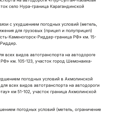
нспорта на автодороги «Нур-Султан-Кабанбай
сток село Нура-граница Карагандинской
вязи с ухудшением погодных условий (метель,
жения для грузовых (прицеп и полуприцеп)
сть-Каменогорск-Риддер-граница РФ» км. 15-
 Риддер.
ля всех видов автотранспорта на автодороге
Ф» км. 105-123, участок город Шемонаиха-
худшением погодных условий в Акмолинской
 для всех видов автотранспорта на автодороги
ау» км 51-102, участок граница Акмолинской
дшением погодных условий (метель, ограничение