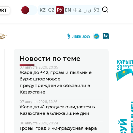
KZ
QZ
РУ
EN
中文
ق ز
ЎЗ
ORT
Новости по теме
07 августа 2026, 20:35
Жара до +42, грозы и пыльные
бури: штормовое
предупреждение объявили в
Казахстане
07 августа 2026, 14:26
Жара до 41 градуса ожидается в
Казахстане в ближайшие дни
06 августа 2026, 20:24
Грозы, град и 40-градусная жара: