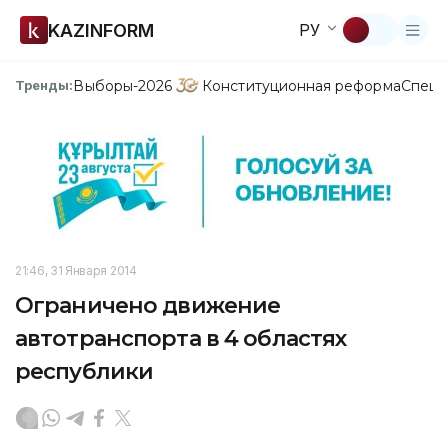
KAZINFORM
РУ
Выборы-2026
Конституционная реформа
Спецп
Тренды:
21:46, 31 Января 2014
Ограничено движение
автотранспорта в 4 областях
республики