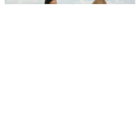
Кадр из видео
Однако, как отмечается в сюжете, далеко не все
жители села знают об этом историческом
наследии. Сегодня многие дома в населенном
пункте пустуют.
— В будущем мы планируем создать здесь
музей под открытым небом. Кроме того,