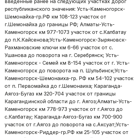
введенные ранее на следующих участках дорог
республиканского значения: Усть-Каменогорск-
Шемонайха-гр.РФ км 108-123 участок от
г.Шемонайха до границы РФ; Алматы-Усть-
Каменогорск км 977-1073 участок от с.Калбатау
до п.К.Кайсенова;Усть-Каменогорск-Зыряновск-
Рахмановские ключи км 6-66 участок от с.
Ушанова до поворота на г. Серебрянск; Усть-
Каменогорск - Семей км 8-154 участок от г. Усть-
Каменогорск до поворота на п. Шульбинск;Усть-
Каменогорск-Шемонаиха-гр. РФ км 54-102 участок
от п. Первомайка до г.Шемонаиха; Караганда-
Аягоз-Бугаз км 320-704 участок от границы
Карагандинской области до г. Аягоз;Алматы-Усть-
Каменогорск км 778-973 участок от г.Аягоз до
с.Калбатау; Караганда-Аягоз-Бугаз км 700-900
участок от г.Аягоз до поворота на с.Аксуат;Усть-
Каменогорск-Риддер-гр.РФ км 25-105 участок от