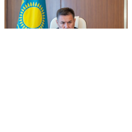
Фото: акимат ВКО
Сегодня аким области Нурымбет Сактаганов
собрал руководителей экстренных служб,
коммунальных предприятий, энергетических
организаций и акимов городов и районов, чтобы
оценить текущую обстановку, определить
первоочередные задачи и держать на постоянном