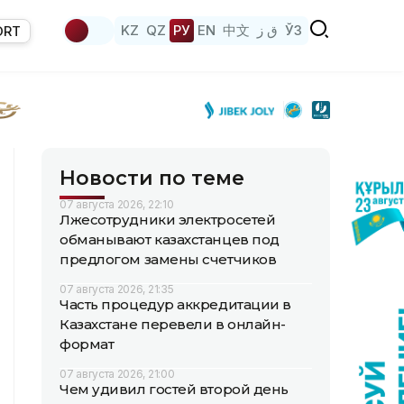
KZ
QZ
РУ
EN
中文
ق ز
ЎЗ
ORT
Новости по теме
07 августа 2026, 22:10
Лжесотрудники электросетей
обманывают казахстанцев под
предлогом замены счетчиков
07 августа 2026, 21:35
Часть процедур аккредитации в
Казахстане перевели в онлайн-
формат
07 августа 2026, 21:00
Чем удивил гостей второй день