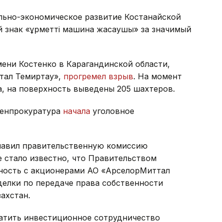
ально-экономическое развитие Костанайской
й знак «Құрметті машина жасаушы» за значимый
мени Костенко в Карагандинской области,
тал Темиртау»,
прогремел взрыв
. На момент
а, на поверхность выведены 205 шахтеров.
Генпрокуратура
начала
уголовное
лавил правительственную комиссию
 стало известно, что Правительством
ность с акционерами АО «АрселорМиттал
делки по передаче права собственности
ахстан.
атить инвестиционное сотрудничество