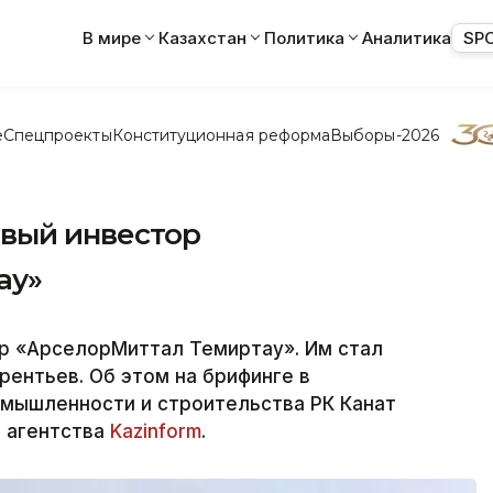
В мире
Казахстан
Политика
Аналитика
SP
е
Спецпроекты
Конституционная реформа
Выборы-2026
вый инвестор
ау»
р «АрселорМиттал Темиртау». Им стал
рентьев. Об этом на брифинге в
мышленности и строительства РК Канат
 агентства
Kazinform
.