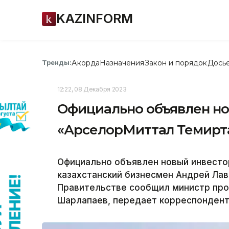
KAZINFORM
Акорда
Назначения
Закон и порядок
Дось
Тренды:
12:22, 08 Декабря 2023
Официально объявлен но
«АрселорМиттал Темирт
Официально объявлен новый инвесто
казахстанский бизнесмен Андрей Лав
Правительстве сообщил министр про
Шарлапаев, передает корреспондент