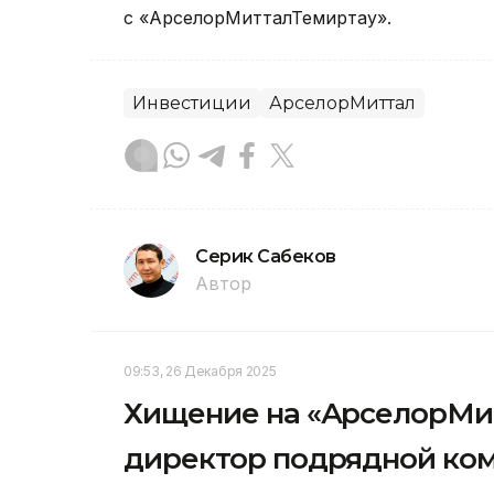
с «АрселорМитталТемиртау».
Инвестиции
АрселорМиттал
Серик Сабеков
Автор
09:53, 26 Декабря 2025
Хищение на «АрселорМит
директор подрядной ко