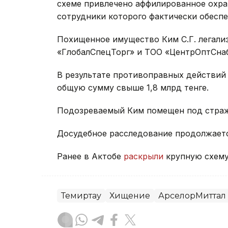
схеме привлечено аффилированное охра
сотрудники которого фактически обесп
Похищенное имущество Ким С.Г. легали
«ГлобалСпецТорг» и ТОО «ЦентрОптСнаб
В результате противоправных действий 
общую сумму свыше 1,8 млрд тенге.
Подозреваемый Ким помещен под стражу
Досудебное расследование продолжаетс
Ранее в Актобе
раскрыли
крупную схему
Темиртау
Хищение
АрселорМиттал