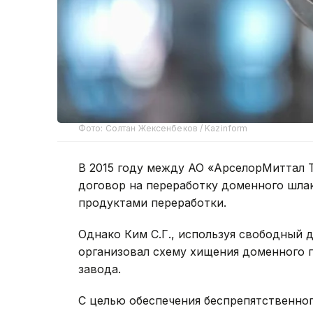
Фото: Солтан Жексенбеков / Kazinform
В 2015 году между АО «АрселорМиттал 
договор на переработку доменного шла
продуктами переработки.
Однако Ким С.Г., используя свободный 
организовал схему хищения доменного п
завода.
С целью обеспечения беспрепятственно