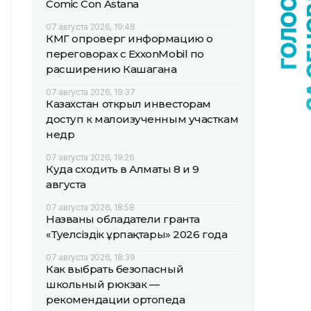
Comic Con Astana
07 августа 2026, 19:48
КМГ опроверг информацию о
переговорах с ExxonMobil по
расширению Кашагана
07 августа 2026, 19:37
Казахстан открыл инвесторам
доступ к малоизученным участкам
недр
07 августа 2026, 19:26
Куда сходить в Алматы 8 и 9
августа
07 августа 2026, 18:58
Названы обладатели гранта
«Тәуелсіздік ұрпақтары» 2026 года
07 августа 2026, 18:39
Как выбрать безопасный
школьный рюкзак —
рекомендации ортопеда