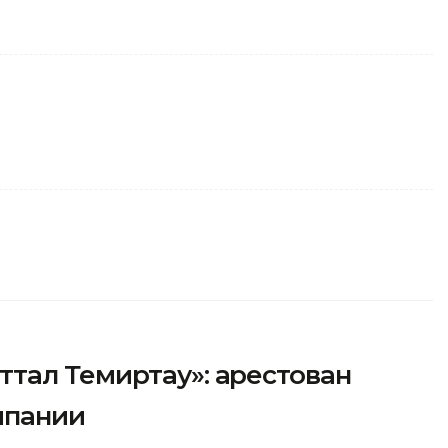
тал Темиртау»: арестован
мпании