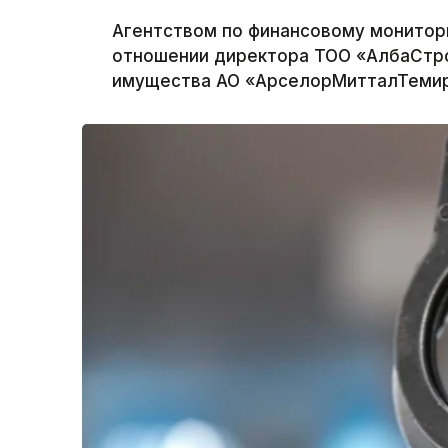
Агентством по финансовому монитор
отношении директора ТОО «АлбаСтро
имущества АО «АрселорМитталТемирт