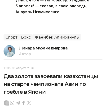
5 апреля! — сказал, в свою очередь,
Анауэль Нгамиссенге.
Спорт
Бокс
Жанибек Алимханулы
Жанара Мухамедиярова
Автор
18:35, 06 Августа 2026
Два золота завоевали казахстанцы
на старте чемпионата Азии по
гребле в Япони