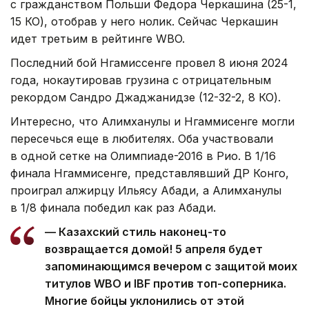
с гражданством Польши Федора Черкашина (25-1,
15 КО), отобрав у него нолик. Сейчас Черкашин
идет третьим в рейтинге WBO.
Последний бой Нгамиссенге провел 8 июня 2024
года, нокаутировав грузина с отрицательным
рекордом Сандро Джаджанидзе (12-32-2, 8 КО).
Интересно, что Алимханулы и Нгаммисенге могли
пересечься еще в любителях. Оба участвовали
в одной сетке на Олимпиаде-2016 в Рио. В 1/16
финала Нгаммисенге, представлявший ДР Конго,
проиграл алжирцу Ильясу Абади, а Алимханулы
в 1/8 финала победил как раз Абади.
— Казахский стиль наконец-то
возвращается домой! 5 апреля будет
запоминающимся вечером с защитой моих
титулов WBO и IBF против топ-соперника.
Многие бойцы уклонились от этой