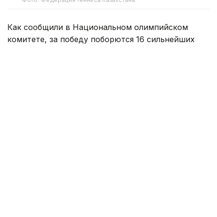
Как сообщили в Национальном олимпийском
комитете, за победу поборются 16 сильнейших
юниоров и юниорок из стран Центральной и
Западной Азии.
По итогам соревнований победители
квалификации получат право выступить на
финальном этапе, который пройдет в октябре в
Японии. На нем будет разыграна единственная
путевка в основную сетку юниорского «Ролан
Гаррос».
Казахстан на домашнем отборе представят
теннисисты Родион Трайгель, Диас
Тулепбергенов, Бексултан Бауржанов, Иван
Бондаренко, Амина Нурмахан, Линара Булешева,
Алуа Марат и Влада Кузьменко.