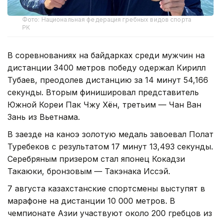
Фото: Национальная федерация гребных видов спорта
РК
В соревнованиях на байдарках среди мужчин на
дистанции 3400 метров победу одержал Кирилл
Тубаев, преодолев дистанцию за 14 минут 54,166
секунды. Вторым финишировал представитель
Южной Кореи Пак Чжу Хён, третьим — Чан Ван
Зань из Вьетнама.
В заезде на каноэ золотую медаль завоевал Полат
Туребеков с результатом 17 минут 13,493 секунды.
Серебряным призером стал японец Кокадзи
Такаюки, бронзовым — Такэнака Иссэй.
7 августа казахстанские спортсмены выступят в
марафоне на дистанции 10 000 метров. В
чемпионате Азии участвуют около 200 гребцов из