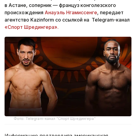
в Астане, соперник — француз конголезского
происхождения
Анауэль Нгамиссенге
, передает
агентство Kazinform со ссылкой на Telegram-канал
«Спорт Шредингера».
Фото: Telegram-канал "Спорт Шредингера"
Информацию подтвердила американская