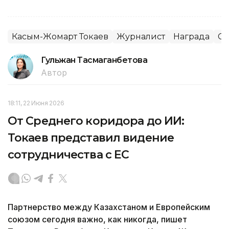
Касым-Жомарт Токаев
Журналист
Награда
С
Гульжан Тасмаганбетова
Автор
18:11, 22 Июня 2026
От Среднего коридора до ИИ:
Токаев представил видение
сотрудничества с ЕС
Партнерство между Казахстаном и Европейским
союзом сегодня важно, как никогда, пишет