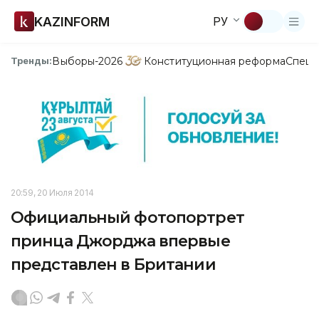
KAZINFORM
РУ
Выборы-2026
Конституционная реформа
Спецп
Тренды:
20:59, 20 Июля 2014
Официальный фотопортрет
принца Джорджа впервые
представлен в Британии