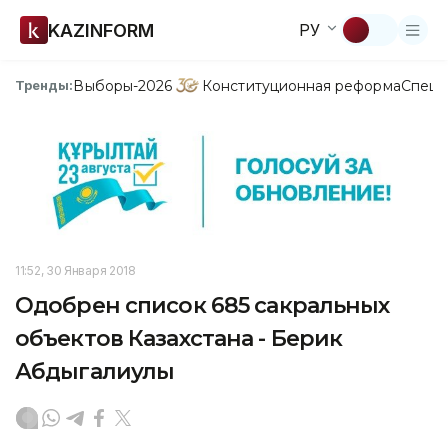
KAZINFORM
РУ
Выборы-2026
Конституционная реформа
Спецп
Тренды:
11:52, 30 Января 2018
Одобрен список 685 сакральных
объектов Казахстана - Берик
Абдыгалиулы