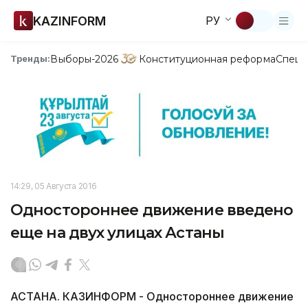
KAZINFORM
РУ
Выборы-2026
Конституционная реформа
Спецп
Тренды:
14:29, 05 Августа 2016
Одностороннее движение введено
еще на двух улицах Астаны
АСТАНА. КАЗИНФОРМ - Одностороннее движение