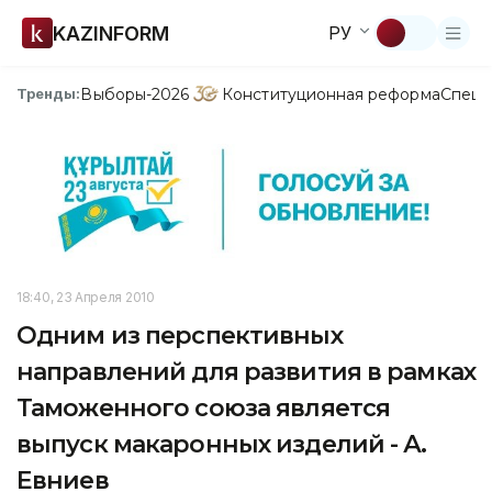
KAZINFORM
РУ
Выборы-2026
Конституционная реформа
Спецп
Тренды:
18:40, 23 Апреля 2010
Одним из перспективных
направлений для развития в рамках
Таможенного союза является
выпуск макаронных изделий - А.
Евниев