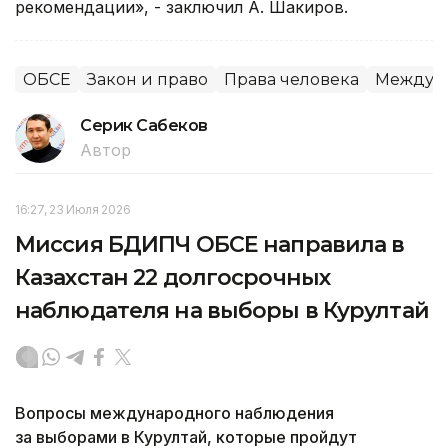
рекомендации», - заключил А. Шакиров.
ОБСЕ
Закон и право
Права человека
Междуна
Серик Сабеков
Автор
16:27, 23 Июля 2026
Миссия БДИПЧ ОБСЕ направила в
Казахстан 22 долгосрочных
наблюдателя на выборы в Курултай
Вопросы международного наблюдения
за выборами в Курултай, которые пройдут