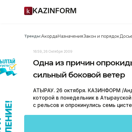
KAZINFORM
Акорда
Назначения
Закон и порядок
Дось
Тренды:
16:59, 26 Октября 2009
Одна из причин опрокиды
сильный боковой ветер
АТЫРАУ. 26 октября. КАЗИНФОРМ /Анд
которой в понедельник в Атырауской
с рельсов и опрокинулись семь цисте