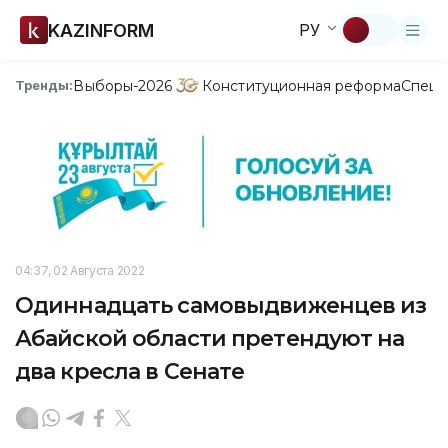
KAZINFORM
РУ
Выборы-2026
Конституционная реформа
Спецп
Тренды:
04:37, 02 Августа 2022
Одиннадцать самовыдвиженцев из
Абайской области претендуют на
два кресла в Сенате