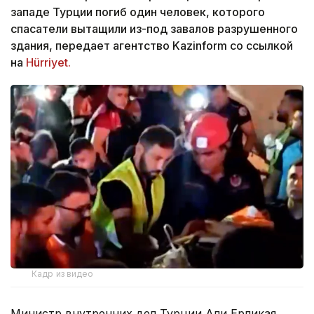
западе Турции погиб один человек, которого
спасатели вытащили из-под завалов разрушенного
здания, передает агентство Kazinform со ссылкой
на
Hürriyet.
Кадр из видео
Министр внутренних дел Турции Али Ерликая