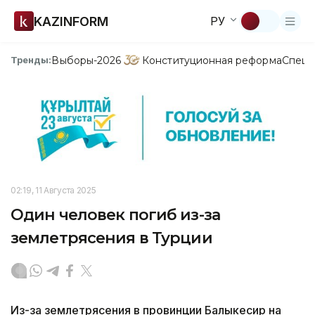
KAZINFORM
РУ
Выборы-2026
Конституционная реформа
Спецп
Тренды:
02:19, 11 Августа 2025
Один человек погиб из-за
землетрясения в Турции
Из-за землетрясения в провинции Балыкесир на