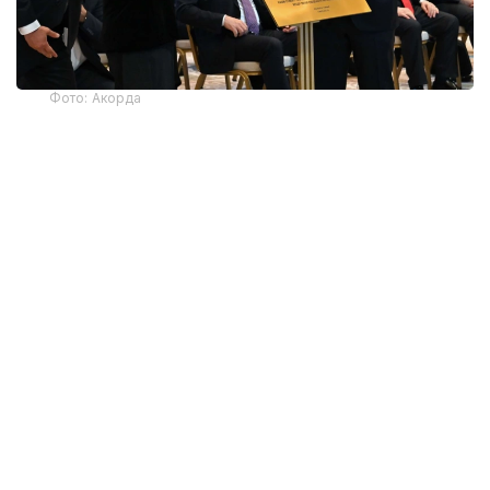
Фото: Акорда
Современное учебное заведение, расположенное
в городе Нурдагы провинции Газиантеп,
рассчитано
на 32 начальных и 4 дошкольных
класса. Общая площадь здания составляет 6 тысяч
квадратных метров.
В образовательном комплексе предусмотрены
специализированные учебные классы,
лаборатории, конференц-зал, библиотека.
На территории обустроены амфитеатр,
спортивная площадка, детская игровая зона и
беседки, стилизованные под казахские юрты.