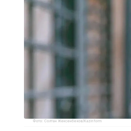
Фото: Солтан Жексенбеков/Kazinform