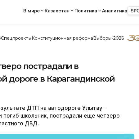
В мире
Казахстан
Политика
Аналитика
SP
е
Спецпроекты
Конституционная реформа
Выборы-2026
тверо пострадали в
ой дороге в Карагандинской
зультате ДТП на автодороге Улытау -
и погиб школьник, пострадали еще четверо
ластного ДВД.