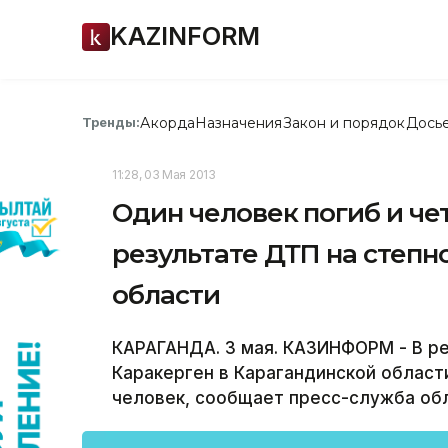
KAZINFORM
Акорда
Назначения
Закон и порядок
Дось
Тренды:
11:28, 03 Мая 2013
Один человек погиб и че
результате ДТП на степн
области
КАРАГАНДА. 3 мая. КАЗИНФОРМ - В ре
Каракерген в Карагандинской област
человек, сообщает пресс-служба об