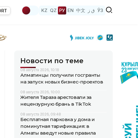
KZ
QZ
РУ
EN
中文
ق ز
ЎЗ
ORT
Новости по теме
08 августа 2026, 10:18
Алматинцы получили госгранты
на запуск новых бизнес-проектов
08 августа 2026, 10:00
Жителя Тараза арестовали за
нецензурную брань в TikTok
08 августа 2026, 09:48
Бесплатная парковка у дома и
поминутная тарификация: в
Алматы введут новые правила