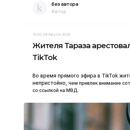
без автора
Автор
10:00, 08 Августа 2026
Жителя Тараза арестовал
TikTok
Во время прямого эфира в TikTok жит
непристойно, ч
ем привлек внимание со
со ссылкой на МВД.