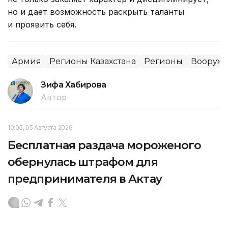
но и дает возможность раскрыть таланты
и проявить себя.
Армия
Регионы Казахстана
Регионы
Вооруж
Зифа Хабирова
Автор
10:05, 05 Августа 2026
Бесплатная раздача мороженого
обернулась штрафом для
предпринимателя в Актау