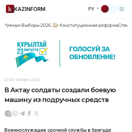
KAZINFORM
РУ
Выборы-2026
Конституционная реформа
Спецп
Тренды:
22:43, 12 Марта 2024
В Актау солдаты создали боевую
машину из подручных средств
Военнослужащие срочной службы в бригаде