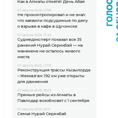
Как в Алматы отметят День Абая
07 августа 2026, 17:58
Не проконтролировал и не знал:
что заявили подсудимые по делу
о взрыве в кафе в Щучинске
07 августа 2026, 17:32
Судмедэксперт показал все 35
ранений Нурай Серикбай — на
манекене не осталось живого
места
07 августа 2026, 17:00
Реконструкция трассы Кызылорда
– Жезказган: 192 км уже открыты
для движения
07 августа 2026, 16:23
Прямые рейсы из Алматы в
Павлодар возобновят с 1 сентября
07 августа 2026, 16:17
Семья Нурай Серикбай