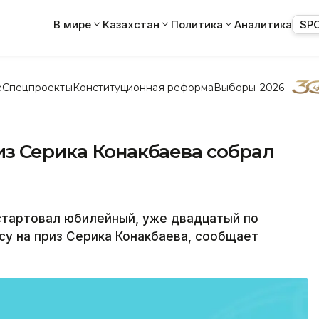
В мире
Казахстан
Политика
Аналитика
SP
е
Спецпроекты
Конституционная реформа
Выборы-2026
из Серика Конакбаева собрал
тартовал юбилейный, уже двадцатый по
у на приз Серика Конакбаева, сообщает