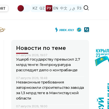
KZ
QZ
РУ
EN
中文
ق ز
ЎЗ
ORT
Новости по теме
07 августа 2026, 19:07
Ущерб государству превысил 2,7
млрд тенге: Генпрокуратура
расследует дело о контрабанде
07 августа 2026, 18:48
Незаконные требования
затормозили строительство завода
за 1,3 млрд теңге в Мангистауской
области
07 августа 2026, 18:00