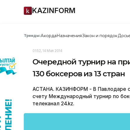
KAZINFORM
Акорда
Назначения
Закон и порядок
Дось
Тренды:
01:52, 14 Мая 2014
Очередной турнир на пр
130 боксеров из 13 стран
АСТАНА. КАЗИНФОРМ - В Павлодаре с
счету Международный турнир по бокс
телеканал 24.kz.