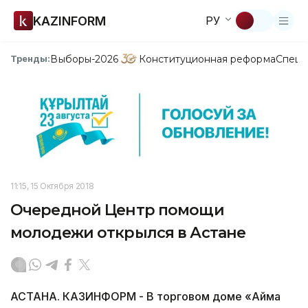
KAZINFORM
РУ
Выборы-2026
Конституционная реформа
Спецп
Тренды:
11:15, 15 Октября 2018
Очередной Центр помощи
молодежи открылся в Астане
АСТАНА. КАЗИНФОРМ - В торговом доме «Аймақ