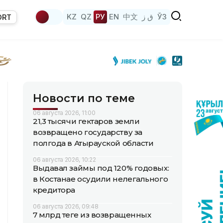
KZ
QZ
РУ
EN
中文
ق ز
ЎЗ
ORT
Новости по теме
06 августа 2026, 11:00
21,3 тысячи гектаров земли
возвращено государству за
полгода в Атырауской области
06 августа 2026, 10:22
Выдавал займы под 120% годовых:
в Костанае осудили нелегального
кредитора
06 августа 2026, 09:48
7 млрд теңге из возвращенных