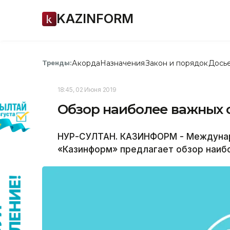
KAZINFORM
Акорда
Назначения
Закон и порядок
Дось
Тренды:
18:45, 02 Июня 2019
Обзор наиболее важных с
НУР-СУЛТАН. КАЗИНФОРМ - Междунар
«Казинформ» предлагает обзор наибо