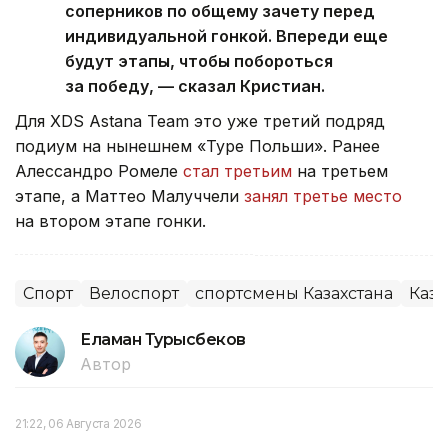
соперников по общему зачету перед
индивидуальной гонкой. Впереди еще
будут этапы, чтобы побороться
за победу, — сказал Кристиан.
Для XDS Astana Team это уже третий подряд
подиум на нынешнем «Туре Польши». Ранее
Алессандро Ромеле
стал третьим
на третьем
этапе, а Маттео Малуччели
занял третье место
на втором этапе гонки.
Спорт
Велоспорт
спортсмены Казахстана
Каза
Еламан Турысбеков
Автор
21:22, 06 Августа 2026