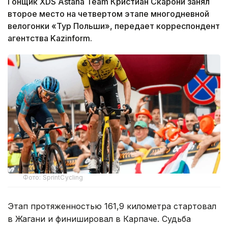
Гонщик XDS Astana Team Кристиан Скарони занял
второе место на четвертом этапе многодневной
велогонки «Тур Польши», передает корреспондент
агентства Kazinform.
Фото: SprintCycling
Этап протяженностью 161,9 километра стартовал
в Жагани и финишировал в Карпаче. Судьба