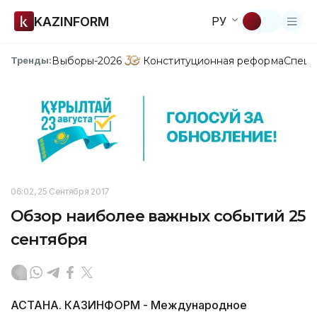
KAZINFORM
РУ
Выборы-2026
Конституционная реформа
Спецп
Тренды:
06:02, 25 Сентября 2017
Обзор наиболее важных событий 25
сентября
АСТАНА. КАЗИНФОРМ - Международное