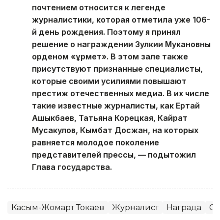
почтением относится к легенде
журналистики, которая отметила уже 106-
й день рождения. Поэтому я принял
решение о награждении Зулкии Мукановны
орденом «Құрмет». В этом зале также
присутствуют признанные специалисты,
которые своими усилиями повышают
престиж отечественных медиа. В их числе
такие известные журналисты, как Ертай
Ашыкбаев, Татьяна Корецкая, Кайрат
Мусакулов, Кымбат Досжан, на которых
равняется молодое поколение
представителей прессы, — подытожил
Глава государства.
Касым-Жомарт Токаев
Журналист
Награда
С