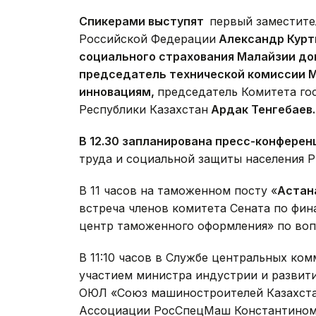
Спикерами выступят
первый заместите
Российской Федерации
Александр Курт
социального страхования Малайзии
до
председатель технической комиссии
инновациям,
председатель Комитета го
Республики Казахстан
Ардак Тенгебаев.
В 12.30 запланирована пресс-конферен
труда и социальной защиты населения 
В 11 часов на таможенном посту «
Астан
встреча членов комитета Сената по фи
центр таможенного оформления» по во
В 11:10 часов в Службе центральных ко
участием министра индустрии и развит
ОЮЛ «Союз машиностроителей Казахста
Ассоциации РосСпецМаш Константином