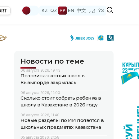
KZ
QZ
РУ
EN
中文
ق ز
ЎЗ
ORT
Новости по теме
06 августа 2026, 19:43
Половина частных школ в
Кызылорде закрылась
06 августа 2026, 12:00
Сколько стоит собрать ребенка в
школу в Казахстане в 2026 году
06 августа 2026, 11:40
Новые разделы по ИИ появятся в
школьных предметах Казахстана
05 августа 2026, 21:58