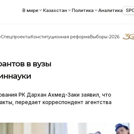
В мире
Казахстан
Политика
Аналитика
SP
е
Спецпроекты
Конституционная реформа
Выборы-2026
антов в вузы
иннауки
ования РК Дархан Ахмед-Заки заявил, что
акты, передает корреспондент агентства