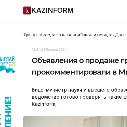
KAZINFORM
Акорда
Назначения
Закон и порядок
Дось
Тренды:
13:31, 23 Января 2025
Объявления о продаже гр
прокомментировали в М
Вице-министр науки и высшего образ
ведомство готово проверять такие ф
Kazinform,