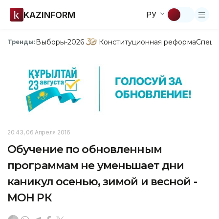
KAZINFORM
РУ
Выборы-2026
Конституционная реформа
Спецп
Тренды:
20:43, 06 Апреля 2016
Обучение по обновленным
программам не уменьшает дни
каникул осенью, зимой и весной -
МОН РК