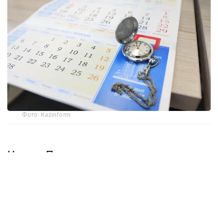
Фото: Kazinform
Неделя Президента
В начале недели Касым-Жомарт Токаев принял
участие в очередном
заседании Высшего
Евразийского экономического совета (ВЕЭС)
,
которое состоялось в Санкт-Петербурге. Главы