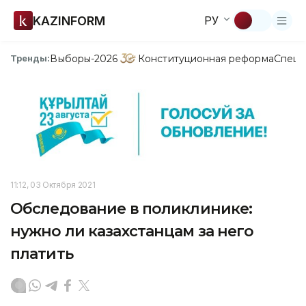
KAZINFORM
РУ
Выборы-2026
Конституционная реформа
Спецп
Тренды:
11:12, 03 Октября 2021
Обследование в поликлинике:
нужно ли казахстанцам за него
платить