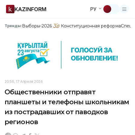
KAZINFORM
РУ
Выборы-2026
Конституционная реформа
Спецп
Тренды:
20:56, 17 Апреля 2024
Общественники отправят
планшеты и телефоны школьникам
из пострадавших от паводков
регионов