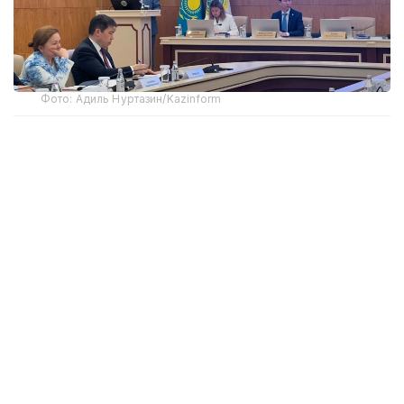
Фото: Адиль Нуртазин/Kazinform
Как сообщил на заседании ЦИК заместитель
председателя комиссии Мухтар Ерман,
Министерство иностранных дел представило
кандидатуры наблюдателей от четырех
иностранных государств и трех международных
организаций.
— В их числе представители
Парламентской ассамблеи ОБСЕ,
Парламентской ассамблеи ОДКБ, а также
Миссии БДИПЧ ОБСЕ по наблюдению
за выборами, — отметил Ерман.