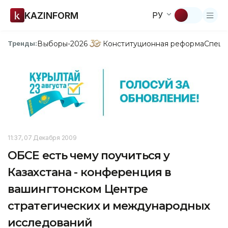
KAZINFORM
РУ
Выборы-2026
Конституционная реформа
Спецп
Тренды:
11:37, 07 Декабря 2009
ОБСЕ есть чему поучиться у
Казахстана - конференция в
вашингтонском Центре
стратегических и международных
исследований