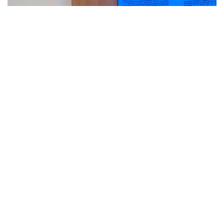
Фото: Адиль Нуртазин/Kazinform
Как сообщил на заседании ЦИК заместитель
председателя комиссии Мухтар Ерман,
Министерство иностранных дел представило
кандидатуры наблюдателей от четырех
иностранных государств и трех международных
организаций.
— В их числе представители