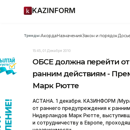
KAZINFORM
Акорда
Назначения
Закон и порядок
Дось
Тренды:
15:45, 01 Декабря 2010
ОБСЕ должна перейти от
ранним действиям - Пр
Марк Рютте
АСТАНА. 1 декабря. КАЗИНФОРМ /Мур
от раннего предупреждения к ранни
Нидерландов Марк Рютте, выступивш
и сотрудничеству в Европе, проходя