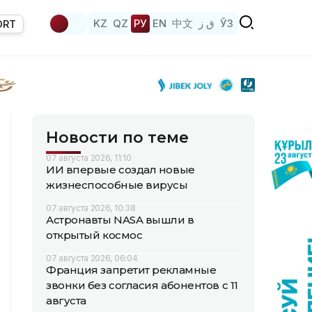
KZ
QZ
РУ
EN
中文
ق ز
ЎЗ
ORT
Новости по теме
07 августа 2026, 11:10
ИИ впервые создал новые
жизнеспособные вирусы
07 августа 2026, 10:38
Астронавты NASA вышли в
открытый космос
07 августа 2026, 06:04
Франция запретит рекламные
звонки без согласия абонентов с 11
августа