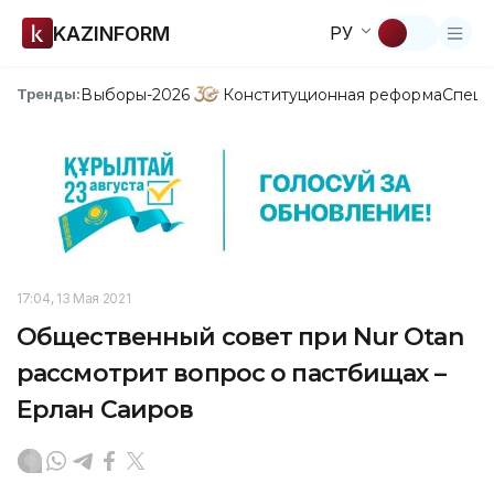
KAZINFORM
РУ
Выборы-2026
Конституционная реформа
Спецп
Тренды:
17:04, 13 Мая 2021
Общественный совет при Nur Otan
рассмотрит вопрос о пастбищах –
Ерлан Саиров