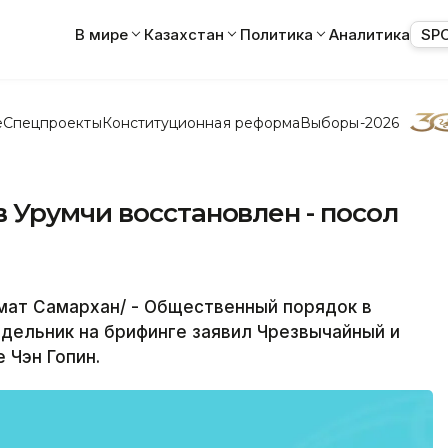
В мире
Казахстан
Политика
Аналитика
SP
е
Спецпроекты
Конституционная реформа
Выборы-2026
 Урумчи восстановлен - посол
мат Самархан/ - Общественный порядок в
едельник на брифинге заявил Чрезвычайный и
е Чэн Гопин.