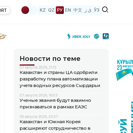
KZ
QZ
РУ
EN
中文
ق ز
ЎЗ
ORT
Новости по теме
07 августа 2026, 21:12
Казахстан и страны ЦА одобрили
разработку плана автоматизации
учета водных ресурсов Сырдарьи
07 августа 2026, 16:53
Ученые звания будут взаимно
признаваться в рамках ЕАЭС
05 августа 2026, 20:07
Казахстан и Южная Корея
расширяют сотрудничество в