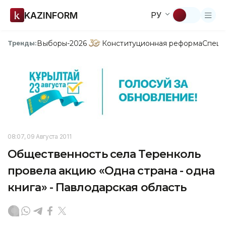
KAZINFORM
РУ
Выборы-2026
Конституционная реформа
Спецп
Тренды:
08:07, 09 Августа 2011
Общественность села Теренколь
провела акцию «Одна страна - одна
книга» - Павлодарская область