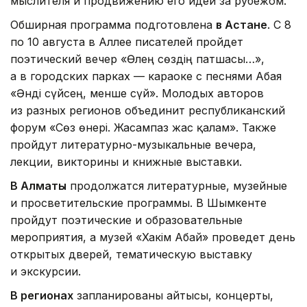
мыслителя и продвижению его идей за рубежом.
Обширная программа подготовлена
в Астане
. С 8
по 10 августа в Аллее писателей пройдет
поэтический вечер «Өлең сөздің патшасы…»,
а в городских парках — караоке с песнями Абая
«Әнді сүйсең, менше сүй». Молодых авторов
из разных регионов объединит республиканский
форум «Сөз өнері. Жасампаз жас қалам». Также
пройдут литературно-музыкальные вечера,
лекции, викторины и книжные выставки.
В Алматы
продолжатся литературные, музейные
и просветительские программы. В Шымкенте
пройдут поэтические и образовательные
мероприятия, а музей «Хакім Абай» проведет день
открытых дверей, тематическую выставку
и экскурсии.
В регионах
запланированы айтысы, концерты,