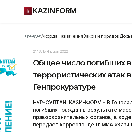
KAZINFORM
Акорда
Назначения
Закон и порядок
Дось
Тренды:
21:16, 15 Января 2022
Общее число погибших в
террористических атак в
Генпрокуратуре
НУР-СУЛТАН. КАЗИНФОРМ - В Генерал
погибших граждан в результате масс
правоохранительных органов, в ходе
передает корреспондент МИА «Кази