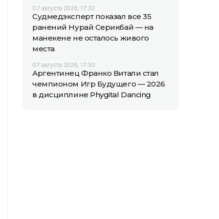
07 августа 2026, 17:32
Судмедэксперт показал все 35
ранений Нурай Серикбай — на
манекене не осталось живого
места
07 августа 2026, 17:30
Аргентинец Франко Витали стал
чемпионом Игр Будущего — 2026
в дисциплине Phygital Dancing