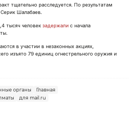
факт тщательно расследуется. По результатам
 Серик Шалабаев.
,4 тысяч человек
задержали
с начала
ты.
ются в участии в незаконных акциях,
сего изъято 79 единиц огнестрельного оружия и
нные органы
Главная
лматы
для mail.ru