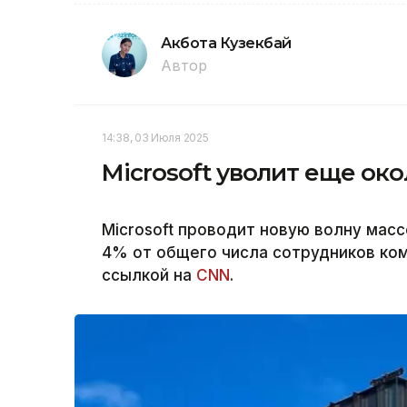
Акбота Кузекбай
Автор
14:38, 03 Июля 2025
Microsoft уволит еще ок
Microsoft проводит новую волну мас
4% от общего числа сотрудников ком
ссылкой на
CNN
.