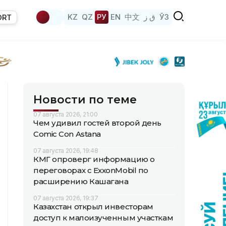
KZ
QZ
РУ
EN
中文
ق ز
ЎЗ
ORT
Новости по теме
07 августа 2026, 21:00
Чем удивил гостей второй день
Comic Con Astana
07 августа 2026, 19:48
КМГ опроверг информацию о
переговорах с ExxonMobil по
расширению Кашагана
07 августа 2026, 19:37
Казахстан открыл инвесторам
доступ к малоизученным участкам