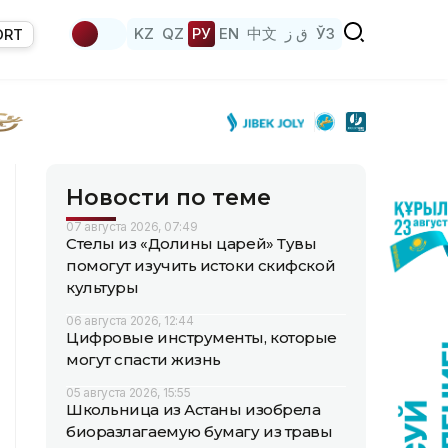
KZ
QZ
РУ
EN
中文
ق ز
ЎЗ
ORT
Новости по теме
07 августа 2026, 07:49
Стелы из «Долины царей» Тувы
помогут изучить истоки скифской
культуры
06 августа 2026, 12:44
Цифровые инструменты, которые
могут спасти жизнь
05 августа 2026, 15:55
Школьница из Астаны изобрела
биоразлагаемую бумагу из травы