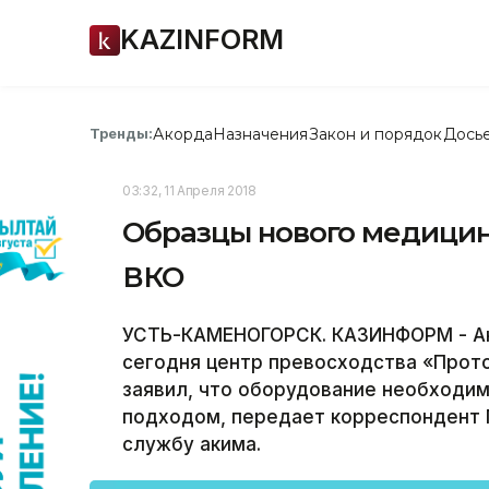
KAZINFORM
Акорда
Назначения
Закон и порядок
Дось
Тренды:
03:32, 11 Апреля 2018
Образцы нового медицинс
ВКО
УСТЬ-КАМЕНОГОРСК. КАЗИНФОРМ - Ак
сегодня центр превосходства «Прот
заявил, что оборудование необходим
подходом, передает корреспондент 
службу акима.