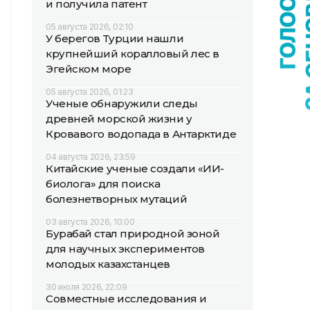
и получила патент
05 августа 2026, 02:10
У берегов Турции нашли
крупнейший коралловый лес в
Эгейском море
05 августа 2026, 01:23
Ученые обнаружили следы
древней морской жизни у
Кровавого водопада в Антарктиде
04 августа 2026, 23:59
Китайские ученые создали «ИИ-
биолога» для поиска
болезнетворных мутаций
03 августа 2026, 10:00
Бурабай стал природной зоной
для научных экспериментов
молодых казахстанцев
30 июля 2026, 22:09
Совместные исследования и