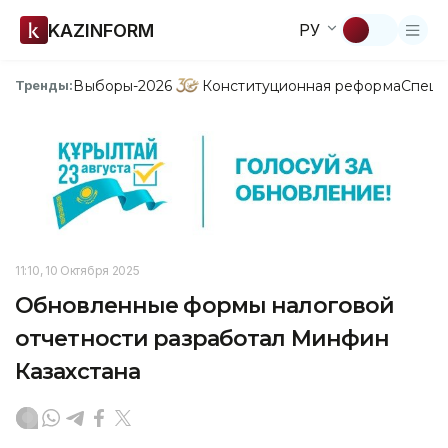
KAZINFORM
РУ
Выборы-2026
Конституционная реформа
Спецп
Тренды:
11:10, 10 Октября 2025
Обновленные формы налоговой
отчетности разработал Минфин
Казахстана