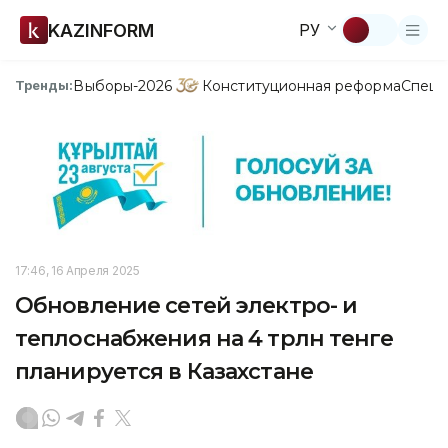
KAZINFORM
РУ
Выборы-2026
Конституционная реформа
Спецп
Тренды:
17:46, 16 Апреля 2025
Обновление сетей электро- и
теплоснабжения на 4 трлн тенге
планируется в Казахстане