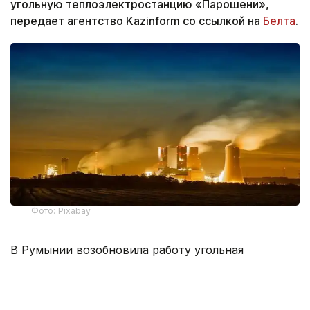
угольную теплоэлектростанцию «Парошени»,
передает агентство Kazinform со ссылкой на
Белта
.
Фото: Pixabay
В Румынии возобновила работу угольная
теплоэлектростанция «Парошени», введенная в
эксплуатацию в 1956 году. Электростанцию
подключили к национальной энергосистеме на