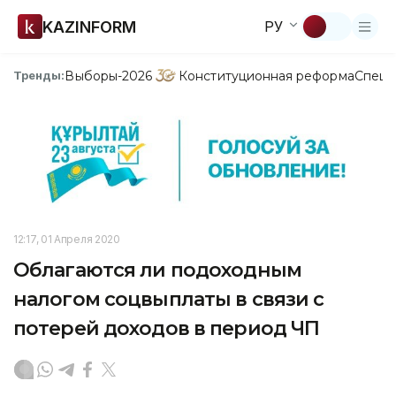
KAZINFORM
РУ
Выборы-2026
Конституционная реформа
Спецп
Тренды:
12:17, 01 Апреля 2020
Облагаются ли подоходным
налогом соцвыплаты в связи с
потерей доходов в период ЧП