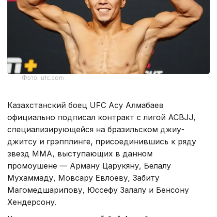
Фото: ufc.com
Казахстанский боец UFC Асу Алмабаев
официально подписал контракт с лигой ACBJJ,
специализирующейся на бразильском джиу-
джитсу и грэпплинге, присоединившись к ряду
звезд ММА, выступающих в данном
промоушене — Арману Царукяну, Белалу
Мухаммаду, Мовсару Евлоеву, Забиту
Магомедшарипову, Юссефу Залалу и Бенсону
Хендерсону.