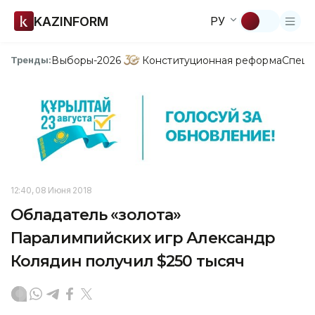
KAZINFORM
РУ
Выборы-2026
Конституционная реформа
Спецп
Тренды:
12:40, 08 Июня 2018
Обладатель «золота»
Паралимпийских игр Александр
Колядин получил $250 тысяч