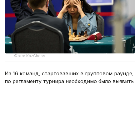
Фото: KazChess
Из 16 команд, стартовавших в групповом раунде,
по регламенту турнира необходимо было выявить
восемь сильнейших. Групповой этап длился
три дня. Участники сыграли на четырех досках
по шесть матчей с контролем времени быстрая
классика 45+30. Из каждой группы борьбу
продолжат по две сильнейшие команды.
В группе А четвертьфиналисты определились
досрочно. Первое место уверенно занял