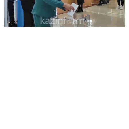
Выборы 2019
Выборы
Актюбинская область
Самал Ендибаева
Автор
17:42, 16 Марта 2022
Инициативы Главы государства по
многим вопросам широко
отражают настроение в обществе -