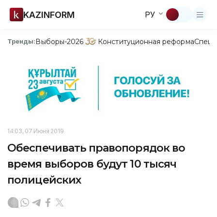
KAZINFORM
РУ
Выборы-2026
Конституционная реформа
Спецп
Тренды:
14:03, 07 Июня 2019
Обеспечивать правопорядок во
время выборов будут 10 тысяч
полицейских