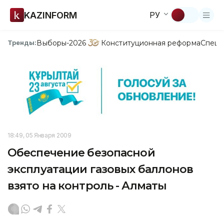
KAZINFORM
РУ
Выборы-2026
Конституционная реформа
Спецп
Тренды:
18:49, 05 Января 2009
Обеспечение безопасной
эксплуатации газовых баллонов
взято на контроль - Алматы