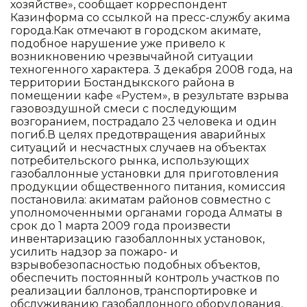
хозяйстве», сообщает корреспондент
Казинформа со ссылкой на пресс-службу акима
города.Как отмечают в городском акимате,
подобное нарушение уже привело к
возникновению чрезвычайной ситуации
техногенного характера. 3 декабря 2008 года, на
территории Бостандыкского района в
помещении кафе «Рустем», в результате взрыва
газовоздушной смеси с последующим
возгоранием, пострадало 23 человека и один
погиб.В целях предотвращения аварийных
ситуаций и несчастных случаев на объектах
потребительского рынка, использующих
газобаллонные установки для приготовления
продукции общественного питания, комиссия
постановила: акиматам районов совместно с
уполномоченными органами города Алматы в
срок до 1 марта 2009 года произвести
инвентаризацию газобаллонных установок,
усилить надзор за пожаро- и
взрывобезопасностью подобных объектов,
обеспечить постоянный контроль участков по
реализации баллонов, транспортировке и
обслуживанию газобаллонного оборудования,