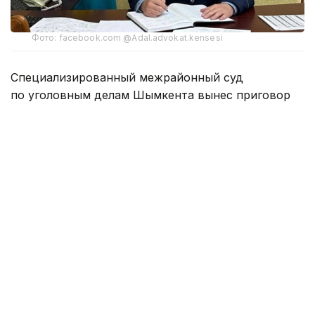
Фото: facebook.com @Adal.advokat.kensesi
Специализированный межрайонный суд
по уголовным делам Шымкента вынес приговор
бывшему начальнику управления полиции Аль-
Фарабийского района Батыру Мирзакельдиеву
и его пособнику Бекмуратову.
Экс-главу РУП признали виновным по обвинению
в мошенничестве и коррупционных
преступлениях. Мирзакельдиеву назначено
наказание в виде шести лет лишения свободы.
Бекмуратова суд признал пособником
и приговорил к трем с половиной годам
заключения.
Кроме того, Мирзакельдиева лишили