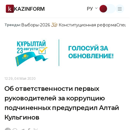
KAZINFORM
РУ
Выборы-2026
Конституционная реформа
Спецп
Тренды:
12:29, 04 Мая 2020
Об ответственности первых
руководителей за коррупцию
подчиненных предупредил Алтай
Кульгинов