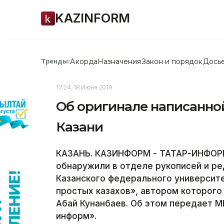
KAZINFORM
Акорда
Назначения
Закон и порядок
Дось
Тренды:
17:24, 18 Июня 2019
Об оригинале написанной
Казани
КАЗАНЬ. КАЗИНФОРМ - ТАТАР-ИНФОРМ 
обнаружили в отделе рукописей и ре
Казанского федерального университ
простых казахов», автором которого
Абай Кунанбаев. Об этом передает М
информ».