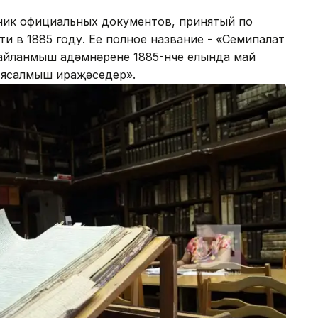
рник официальных документов, принятый по
и в 1885 году. Ее полное название - «Семипалат
сайланмыш адәмнәренең 1885-нче елында май
 ясалмыш ираҗәседер».