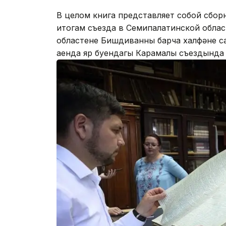
В целом книга представляет собой сбо
итогам съезда в Семипалатинской област
областенең Бишдиванның барча халфәнең 
аенда яр буендагы Карамалы съездында