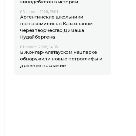
кинодебютов в истории
03 августа 2026, 15:01
Аргентинские школьники
познакомились с Казахстаном
через творчество Димаша
Кудайбергена
01 августа 2026, 14:35
В Жонгар-Алатауском нацпарке
обнаружили новые петроглифы и
древнее послание