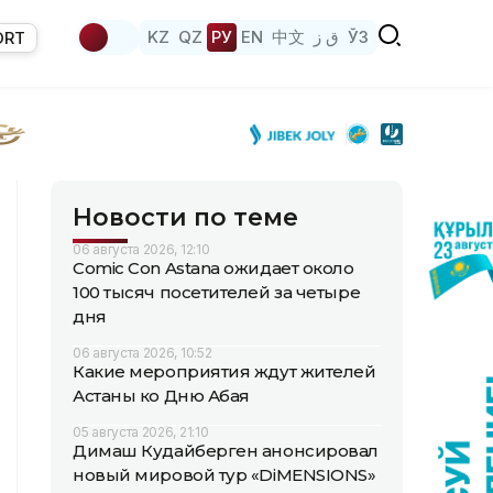
KZ
QZ
РУ
EN
中文
ق ز
ЎЗ
ORT
Новости по теме
06 августа 2026, 12:10
Comic Con Astana ожидает около
100 тысяч посетителей за четыре
дня
06 августа 2026, 10:52
Какие мероприятия ждут жителей
Астаны ко Дню Абая
05 августа 2026, 21:10
Димаш Кудайберген анонсировал
новый мировой тур «DiMENSIONS»