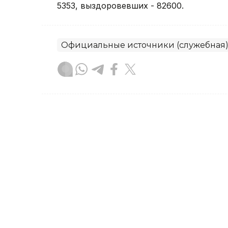
5353, выздоровевших - 82600.
Официальные источники (служебная
без автора
Автор
08:15, 22 Апреля 2022
За прошедшие сутки в Ка
выздоровело от коронав