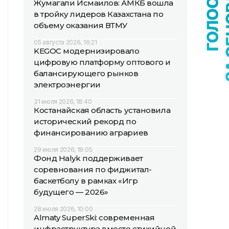
Жумагали Исмаилов: АМКБ вошла
в тройку лидеров Казахстана по
объему оказания ВТМУ
05 августа 2026, 16:21
KEGOC модернизировало
цифровую платформу оптового и
балансирующего рынков
электроэнергии
31 июля 2026, 18:40
Костанайская область установила
исторический рекорд по
финансированию аграриев
29 июля 2026, 18:05
Фонд Halyk поддерживает
соревнования по фиджитал-
баскетболу в рамках «Игр
будущего — 2026»
28 июля 2026, 10:00
Almaty SuperSki: современная
инфраструктура вместо стихийной