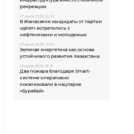
рекреации
27 июля 2026, 22:43
В Жанаозене кандидаты от партии
«Әділет» встретились с
нефтяниками и молодежью
27 июля 2026, 17:57
Зеленая энергетика как основа
устойчивого развития Казахстана
25 июля 2026, 18:15
Два пожара благодаря Smart-
системе оперативно
локализовали в нацпарке
«Бурабай»