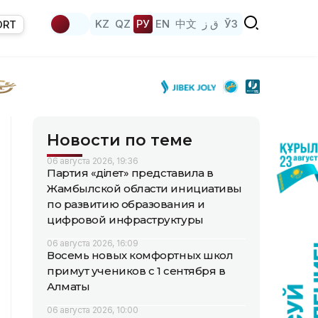
KZ
QZ
РУ
EN
中文
ق ز
ЎЗ
ORT
Новости по теме
06 августа 2026, 19:36
Партия «Әділет» представила в
Жамбылской области инициативы
по развитию образования и
цифровой инфраструктуры
06 августа 2026, 16:09
Восемь новых комфортных школ
примут учеников с 1 сентября в
Алматы
06 августа 2026, 10:00