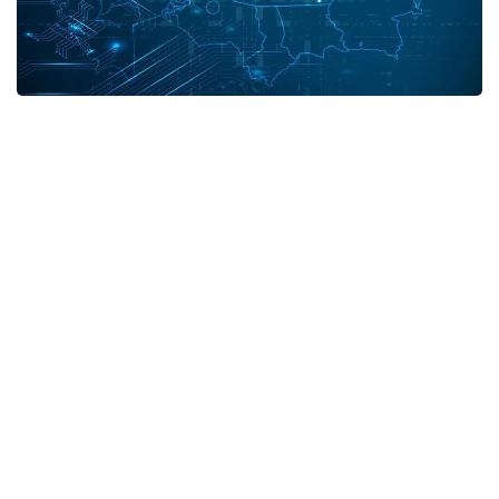
В разрезе регионов:
город Нур-Султан - 3,
город Алматы - 9,
Алматинская область - 1,
Атырауская область - 1,
Жамбылская область - 3,
Карагандинская область - 2.
Итого выздоровевших в Казахстане - 1290964.