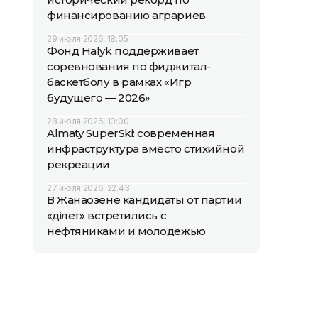
финансированию аграриев
29 июля 2026, 18:05
Фонд Halyk поддерживает
соревнования по фиджитал-
баскетболу в рамках «Игр
будущего — 2026»
28 июля 2026, 10:00
Almaty SuperSki: современная
инфраструктура вместо стихийной
рекреации
27 июля 2026, 22:43
В Жанаозене кандидаты от партии
«Әділет» встретились с
нефтяниками и молодежью