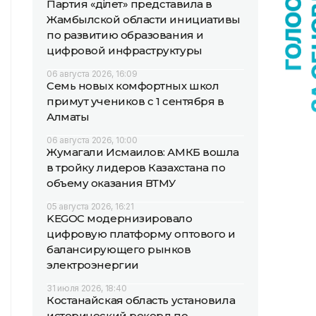
Партия «Әділет» представила в
Жамбылской области инициативы
по развитию образования и
цифровой инфраструктуры
06 августа 2026, 16:09
Семь новых комфортных школ
примут учеников с 1 сентября в
Алматы
06 августа 2026, 10:00
Жумагали Исмаилов: АМКБ вошла
в тройку лидеров Казахстана по
объему оказания ВТМУ
05 августа 2026, 16:21
KEGOC модернизировало
цифровую платформу оптового и
балансирующего рынков
электроэнергии
31 июля 2026, 18:40
Костанайская область установила
исторический рекорд по