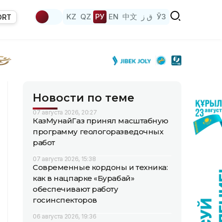
KZ
QZ
РУ
EN
中文
ق ز
ЎЗ
ORT
Новости по теме
07 августа 2026, 20:27
КазМунайГаз принял масштабную
программу геологоразведочных
работ
07 августа 2026, 15:38
Современные кордоны и техника:
как в нацпарке «Бурабай»
обеспечивают работу
госинспекторов
06 августа 2026, 19:36