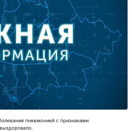
заболевания пневмонией с признаками
 выздоровело.