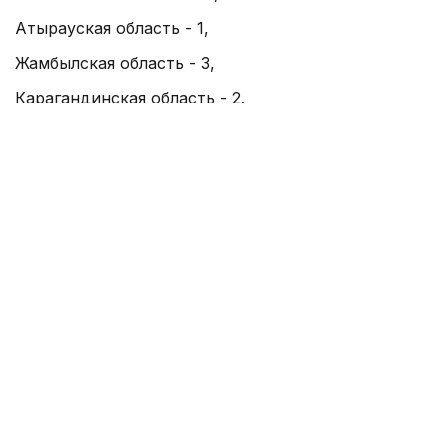
Атырауская область - 1,
Жамбылская область - 3,
Карагандинская область - 2.
Итого выздоровевших в Казахстане - 1290964.
Официальные источники (служебная)
без автора
Автор
08:00, 22 Апреля 2022
Об эпидемиологической ситуации
по коронавирусу на 23:59 час. 21