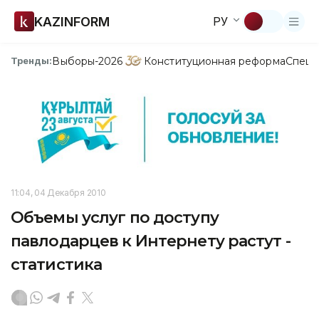
KAZINFORM
РУ
Выборы-2026
Конституционная реформа
Спецп
Тренды:
11:04, 04 Декабря 2010
Объемы услуг по доступу
павлодарцев к Интернету растут -
статистика