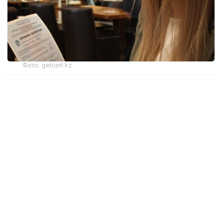
Фото: getcert.kz
В ходе проверки установлено, что организация
устанавливала различные цены на одну и ту же
услугу по поверке средств измерений для разных
заказчиков. При этом объективных причин для
разницы в стоимости выявлено не было.
Как сообщили в Агентстве по защите и развитию
конкуренции Казахстана, фактическое
ценообразование осуществлялось не в
соответствии с утвержденным прейскурантом,
что привело к применению неодинаковых