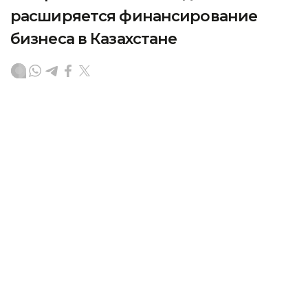
расширяется финансирование
бизнеса в Казахстане
По поручению Главы государства в Казахстане
последовательно расширяются меры поддержки
предпринимательства и доступ бизнеса
к финансированию, передает Kazinform со ссылкой
на primeminister.kz.