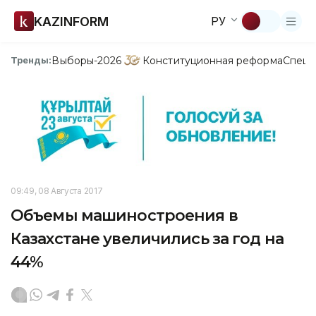
KAZINFORM
РУ
Выборы-2026
Конституционная реформа
Спецп
Тренды:
09:49, 08 Августа 2017
Объемы машиностроения в
Казахстане увеличились за год на
44%